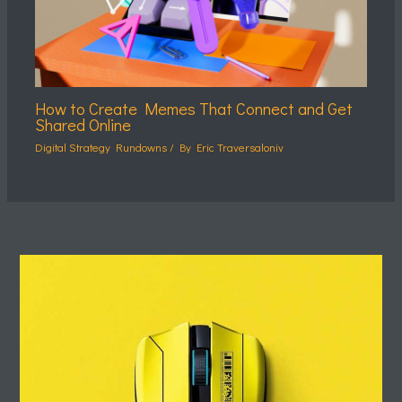
How to Create Memes That Connect and Get
Shared Online
Digital Strategy Rundowns
/ By
Eric Traversaloniv