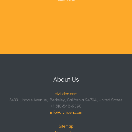
About Us
civiliden.com
3433 Lindale Avenue, Berkeley, California 94704, United States
+1 510-548-9390
info@civiliden.com
Sitemap