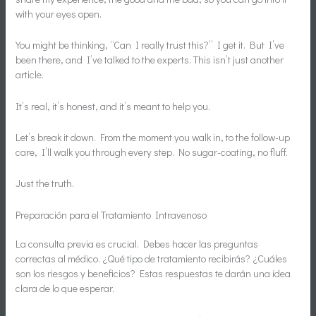
with your eyes open.
You might be thinking, “Can I really trust this?” I get it. But I’ve
been there, and I’ve talked to the experts. This isn’t just another
article.
It’s real, it’s honest, and it’s meant to help you.
Let’s break it down. From the moment you walk in, to the follow-up
care, I’ll walk you through every step. No sugar-coating, no fluff.
Just the truth.
Preparación para el Tratamiento Intravenoso
La consulta previa es crucial. Debes hacer las preguntas
correctas al médico. ¿Qué tipo de tratamiento recibirás? ¿Cuáles
son los riesgos y beneficios? Estas respuestas te darán una idea
clara de lo que esperar.