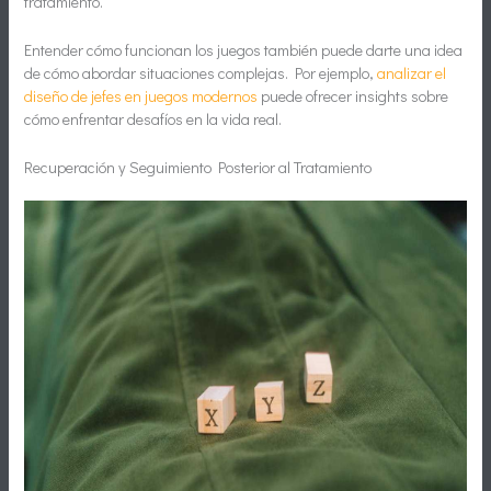
tratamiento.
Entender cómo funcionan los juegos también puede darte una idea
de cómo abordar situaciones complejas. Por ejemplo,
analizar el
diseño de jefes en juegos modernos
puede ofrecer insights sobre
cómo enfrentar desafíos en la vida real.
Recuperación y Seguimiento Posterior al Tratamiento