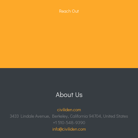
Reach Out
About Us
civiliden.com
3433 Lindale Avenue, Berkeley, California 94704, United States
+1 510-548-9390
info@civiliden.com