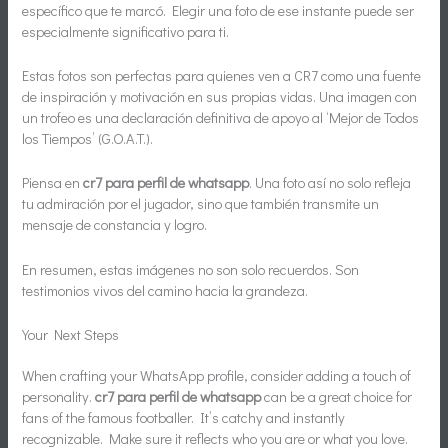
específico que te marcó. Elegir una foto de ese instante puede ser
especialmente significativo para ti.
Estas fotos son perfectas para quienes ven a CR7 como una fuente
de inspiración y motivación en sus propias vidas. Una imagen con
un trofeo es una declaración definitiva de apoyo al ‘Mejor de Todos
los Tiempos’ (G.O.A.T.).
Piensa en
cr7 para perfil de whatsapp
. Una foto así no solo refleja
tu admiración por el jugador, sino que también transmite un
mensaje de constancia y logro.
En resumen, estas imágenes no son solo recuerdos. Son
testimonios vivos del camino hacia la grandeza.
Your Next Steps
When crafting your WhatsApp profile, consider adding a touch of
personality.
cr7 para perfil de whatsapp
can be a great choice for
fans of the famous footballer. It’s catchy and instantly
recognizable. Make sure it reflects who you are or what you love.