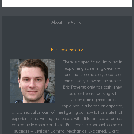
About The Author
Eric Traversaloniv
There is a specific skill involved in
explaining something clearly —
one that is completely separate
from actually knowing the subject.
Eric Traversaloniv
has both. They
has spent years working with
civiliden gaming mechanics
explained in a hands-on capacity,
and an equal amount of time figuring out how to translate that
experience into writing that people with different backgrounds
can actually absorb and use. Eric tends to approach complex
subjects — Civiliden Gaming Mechanics Explained, Digital